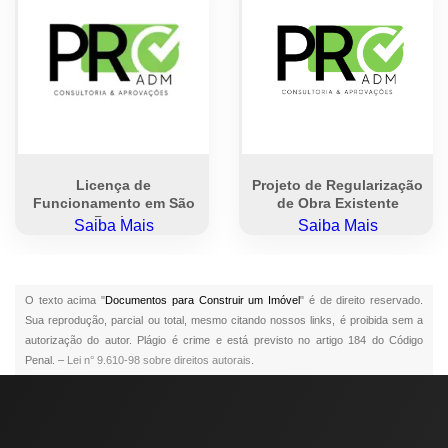
Licença de
Projeto de Regularização
Funcionamento em São
de Obra Existente
Paulo
Saiba Mais
Saiba Mais
O texto acima "
Documentos para Construir um Imóvel
" é de direito reservado.
Sua reprodução, parcial ou total, mesmo citando nossos links, é proibida sem a
autorização do autor. Plágio é crime e está previsto no artigo 184 do Código
Penal. –
Lei n° 9.610-98 sobre direitos autorais
.